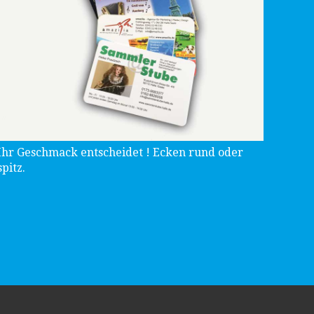
Ihr Geschmack entscheidet ! Ecken rund oder
spitz.