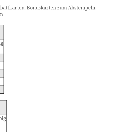
abattkarten, Bonuskarten zum Abstempeln,
en
ig
big