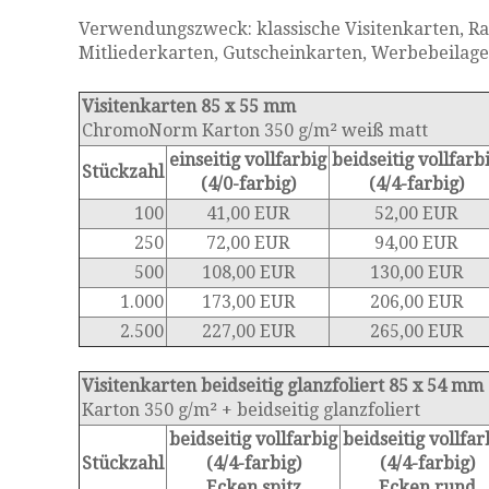
Verwendungszweck: klassische Visitenkarten, R
Mitliederkarten, Gutscheinkarten, Werbebeilag
Visitenkarten 85 x 55 mm
ChromoNorm Karton 350 g/m² weiß matt
einseitig vollfarbig
beidseitig vollfarb
Stückzahl
(4/0-farbig)
(4/4-farbig)
100
41,00 EUR
52,00 EUR
250
72,00 EUR
94,00 EUR
500
108,00 EUR
130,00 EUR
1.000
173,00 EUR
206,00 EUR
2.500
227,00 EUR
265,00 EUR
Visitenkarten beidseitig glanzfoliert 85 x 54 mm
Karton 350 g/m² + beidseitig glanzfoliert
beidseitig vollfarbig
beidseitig vollfar
Stückzahl
(4/4-farbig)
(4/4-farbig)
Ecken spitz
Ecken rund