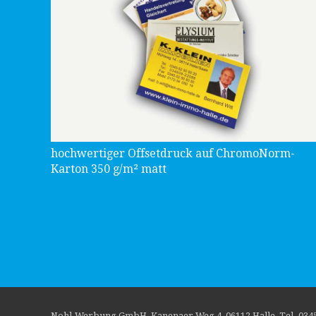
hochwertiger Offsetdruck auf ChromoNorm-
Karton 350 g/m² matt
Nohl-Werbung GmbH, Kanenaer Weg 4, 06112 Halle, Tel. 034